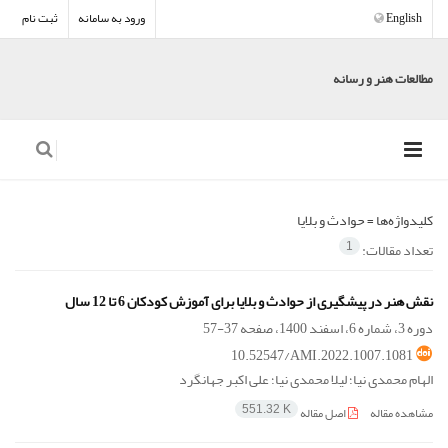
English
ورود به سامانه
ثبت نام
مطالعات هنر و رسانه
کلیدواژه‌ها =
حوادث و بلایا
تعداد مقالات:
1
نقش هنر در پیشگیری از حوادث و بلایا برای آموزش کودکان 6 تا 12 سال
دوره 3، شماره 6، اسفند 1400، صفحه
37-57
10.52547/AMI.2022.1007.1081
الهام محمدی نیا؛ لیلا محمدی نیا؛ علی اکبر جهانگرد
مشاهده مقاله
اصل مقاله
551.32 K