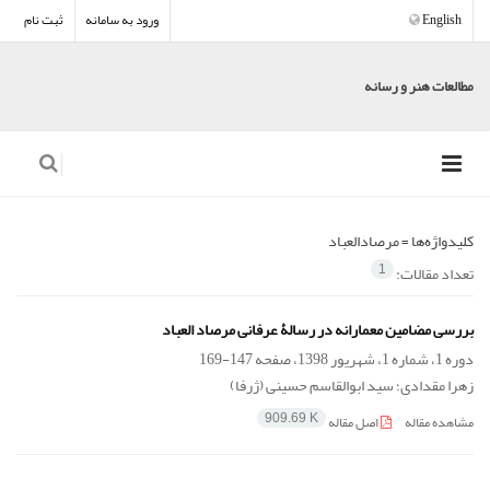
English
ورود به سامانه
ثبت نام
مطالعات هنر و رسانه
کلیدواژه‌ها =
مرصاد‌العباد
تعداد مقالات:
1
بررسی مضامین معمارانه در رسالۀ عرفانی مرصاد العباد
دوره 1، شماره 1، شهریور 1398، صفحه
147-169
زهرا مقدادی؛ سید ابوالقاسم حسینی (ژرفا)
مشاهده مقاله
اصل مقاله
909.69 K