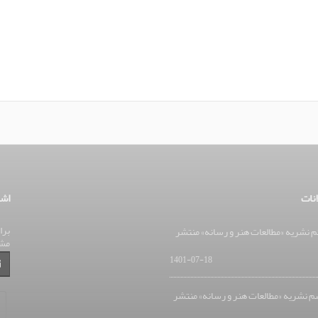
انات
اشت
برا
 نشریه «مطالعات هنر و رسانه» منتشر
مش
1401-07-18
 نشریه «مطالعات هنر و رسانه» منتشر