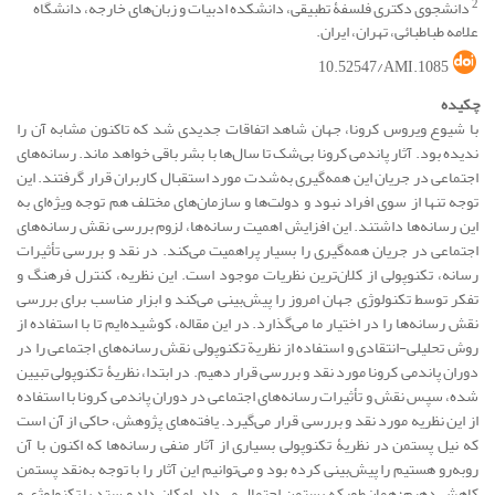
2
دانشجوی دکتری فلسفۀ تطبیقی، دانشکده ادبیات و زبان‌های خارجه، دانشگاه
علامه طباطبائی، تهران، ایران.
10.52547/AMI.1085
چکیده
با شیوع ویروس کرونا، جهان شاهد اتفاقات جدیدی شد که تاکنون مشابه آن را
ندیده بود. آثار پاندمی کرونا بی‌شک تا سال‌ها با بشر باقی خواهد ماند. رسانه‌های
اجتماعی در جریان این همه‌گیری به‌شدت مورد استقبال کاربران قرار گرفتند. این
توجه تنها از سوی افراد نبود و دولت‌ها و سازمان‌های مختلف هم توجه ویژه‌ای به
این رسانه‌ها داشتند. این افزایش اهمیت رسانه‌ها، لزوم بررسی نقش رسانه‌های
اجتماعی در جریان همه‌گیری را بسیار پراهمیت می‌کند. در نقد و بررسی تأثیرات
رسانه‌، تکنوپولی از کلان‌ترین نظریات موجود است. این نظریه، کنترل فرهنگ و
تفکر توسط تکنولوژی جهان امروز را پیش‌بینی می‌کند و ابزار مناسب برای بررسی
نقش رسانه‌ها را در اختیار ما می‌گذارد. در این مقاله، کوشیده‌ایم تا با استفاده از
روش تحلیلی-انتقادی و استفاده از نظریة تکنوپولی نقش رسانه‌های اجتماعی را در
دوران پاندمی کرونا مورد نقد و بررسی قرار دهیم. در ابتدا، نظریۀ تکنوپولی تبیین
شده، سپس نقش و تأثیرات رسانه‌های ‌اجتماعی در دوران پاندمی کرونا با استفاده
از این نظریه مورد نقد و بررسی قرار می‌گیرد. یافته‌های پژوهش، حاکی از آن است
که نیل پستمن در نظریۀ تکنوپولی بسیاری از آثار منفی رسانه‌ها که اکنون با آن
رو‌به‌رو هستیم را پیش‌بینی کرده بود و می‌توانیم این آثار را با توجه به‌نقد پستمن
کاهش دهیم؛ همان‌طورکه پستمن احتمال می‌داد، امکان داد و ستد با تکنولوژی و