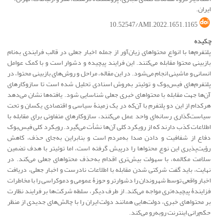
ایران.
10.52547/AMI.2022.1651.1165
چکیده
پلتفرم‌ها با انواع محتواهای زیان‌آور از جمله اخبار جعلی در قالب فرایندی به‌نام
بازبینی محتوا مقابله می‌کنند. این فرایند پیچیده و دشوار است و با کمک عوامل
انسانی و ماشینی انجام می‌شود. در این مقاله، مراحل و روش‌های بازبینی محتوا، در
پلتفرم‌های فیس‌بوک و توئیتر به‌روش اسنادی تحلیل شده است تا سازوکارهای
آن‌ها جهت مقابله با محتواهای خبری جعلی شناسایی شود. یافته‌ها نشان می‌دهد
هرکدام از این دو پلتفرم‌ با آن‌که در یک زمینۀ سیاسی و اقتصادی یکسان و تحت
سیاست‌گذاری رسانه‌ای واحد عمل می‌کنند، سازوکارهای متفاوتی برای مقابله با
اطلاعات کذب دارند که از رویکرد کلی آن‌ها نشأت می‌گیرد. رویکرد کلی فیس‌بوک
دفاع از شفافیت و دادن صدا به‌مردم است و بنابراین به‌جای حذف، کاهش
رؤیت‌پذیری این نوع محتواها را درپیش گرفته است، اما توئیتر با هدف تضمین
سلامت مکالمه، با سهولت بیش‌تری اقدام به‌حذف محتواهای جعلی می‌کند. در
نهایت، باید گفت شرکتی شدن مقابله با اطلاعات نادرست و اخبار جعلی، دریافت
اخبار واقعی توسط شهروندان را دشوارتر و حوزۀ عمومی و دموکراسی را با مخاطرات
فزایندۀ پیچیده‌تری مواجه می‌کند. از طرف دیگر، سلطه شرکت‌ها بر فرایند نظارت
بر محتواهای خبری، دولت‌هایی همانند دولت ایران را با چالش‌های جدیدی از منظر
حکم‌رانی اینترنت روبه‌رو می‌کند.