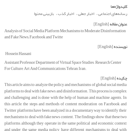
کلیدواژه‌ها
رسانه‌های اجتماعی
اخبار جعلی
اخبار کذب
بازبینی محتوا
عنوان مقاله
[English]
Analysis of Social Media Platform Mechanisms to Moderate Disinformation
and Fake News; Facebook and Twitte
نویسنده
[English]
Hossein Hassani
Assistant Professor Department of Virtual Space Studies , Research Center
For Culture, Art And Communications, Tehran, Iran.
چکیده
[English]
This article aims to analyze the policy and mechanisms of global social media
platforms to deal with fake news and disinformation. This process is complex
and challenging and is done with the help of human and machine agents. In
this article, the steps and methods of content moderation on Facebook and
Twitter platforms have been analyzed in a documentary way to identify their
mechanisms to deal with fake news content. The findings show that these two
platforms, although they operate in the same political and economic context
and under the same media policy, have different mechanisms to deal with