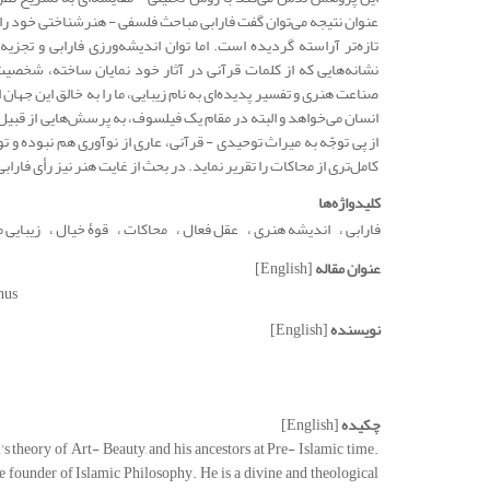
عنوان نتیجه می‌توان گفت فارابی مباحث فلسفی - هنرشناختی خود را
تازه‌تر آراسته گردیده است. اما توان اندیشه‌ورزی فارابی و تجزیه 
نشانه‌هایی که از کلمات قرآنی در آثار خود نمایان ساخته، شخصیت
صناعت هنری و تفسیر پدیده‌ای به نام زیبایی، ما را به خالق این جهان
انسان می‌خواهد و البته در مقام یک فیلسوف، به پرسش‌هایی از قبیل م
از پی توجّه به میراث توحیدی - قرآنی، عاری از نوآوری هم نبوده و 
کامل‌تری از محاکات را تقریر نماید. در بحث از غایت هنر نیز رأی فار
کلیدواژه‌ها
فارابی
اندیشه هنری
عقل فعال
محاکات
قوۀ خیال
زیبایی 
عنوان مقاله
[English]
nus
نویسنده
[English]
چکیده
[English]
 theory of Art- Beauty, and his ancestors at Pre- Islamic time.
e founder of Islamic Philosophy. He is a divine and theological