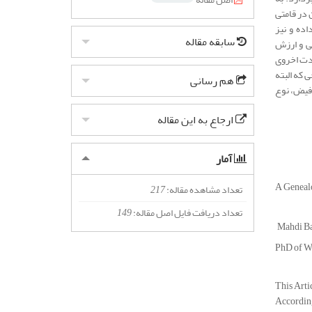
 در قامتی
اده و نیز
سابقه مقاله
نی و ارزش
ادت اخروی
 که البته
هم رسانی
 فیض، نوع
ارجاع به این مقاله
آمار
A Genealo
تعداد مشاهده مقاله:
217
تعداد دریافت فایل اصل مقاله:
149
Mahdi B
PhD of Wi
This Arti
According