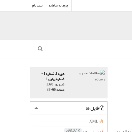
ورود به سامانه
ثبت نام
دوره 1، شماره 1 -
شماره پیاپی 1
شهریور 1398
صفحه
37-66
فایل ها
XML
ردازد. به
اصل مقاله
598.07 K