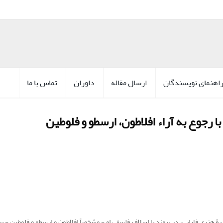
اهنمای نویسندگان
ارسال مقاله
داوران
تماس با ما
 رجوع به آراء افلاطون، ارسطو و فلوطین
 هنری فارابی، در پیوند با اسلاف فلسفی او - مشخصاً افلاطون و ارسطو و فلوطین - بپ