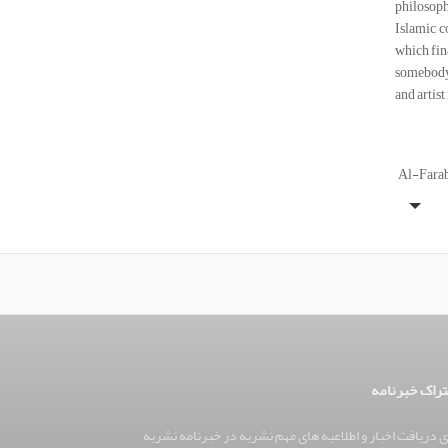
philosoph
Islamic c
which fina
somebody h
and artist
Al-Farabi
راک خبرنامه
ی دریافت اخبار و اطلاعیه های مهم نشریه در خبرنامه نشریه