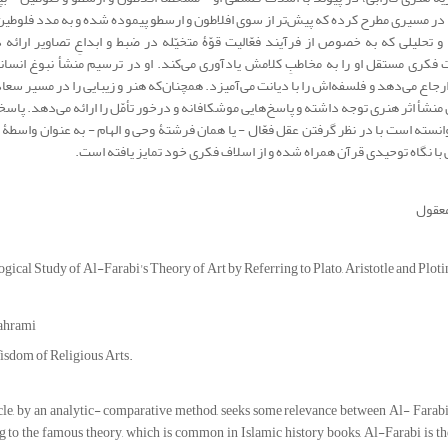
 در مسیری مطرح کرده که پیش‌تر از سوی افلاطون و ارسطو پیموده شده و به مدد فلوطین
و تحلیلی که به خصوص از فرآیند فعّالیت قوّۀ متخیّله در ضبط و ابداعِ تصاویر ارائه د
 فکری مستقل او را به مخاطبِ کلامش یادآوری می‌کند. او در ترسیم منشأ نبوغ انسا
 ارجاع می‌دهد و فلسفه‌اش را با دیانت می‌آمیزد. همچنان‌که هنر و زیبایی را در مسیر سع
نشأ اثر هنری توجه داشته و پاسخ‌هایی موشکافانه و درخور تأمّل را ارائه می‌دهد. پاسخی
توانسته است با در نظر گرفتن عقل فعّال - یا همان فرشتۀ وحی و الهام - به عنوان واسطۀ
ابی با نگاه توحیدی قرآن همراه شده و از اسلاف فکری خود تمایز یافته است.
معقول
gical Study of Al-Farabi's Theory of Art by Referring to Plato, Aristotle and Ploti
ahrami
sdom of Religious Arts.
cle, by an analytic- comparative method, seeks some relevance between Al- Farabi's
 to the famous theory, which is common in Islamic history books, Al-Farabi is th