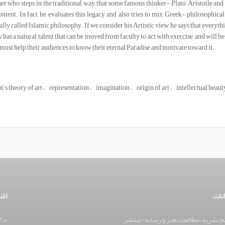
er who steps in the traditional way that some famous thinker- Plato, Aristotle and
ontent. In fact, he evaluates this legacy and also tries to mix Greek- philosophic
lly called Islamic philosophy. If we consider his Artistic view, he says that everythin
as a natural talent that can be moved from faculty to act with exercise, and will be 
 must help their audiences to know their eternal Paradise and motivate toward it.
’s theory of art
representation
imagination
origin of art
intellectual beaut
انات
اشت
برا
 نشریه «مطالعات هنر و رسانه» منتشر