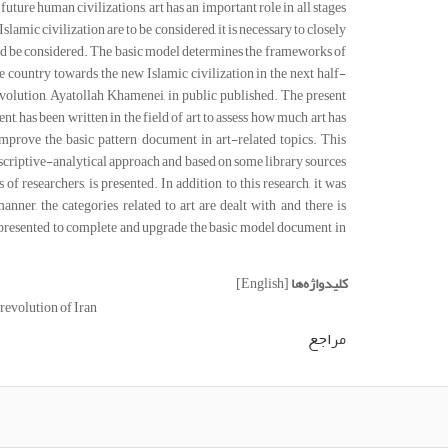
future human civilizations, art has an important role in all stages
lamic civilization are to be considered, it is necessary to closely
uld be considered. The basic model determines the frameworks of
e country towards the new Islamic civilization in the next half-
evolution, Ayatollah Khamenei, in public published. The present
nt, has been written in the field of art to assess how much art has
improve the basic pattern document in art-related topics. This
descriptive-analytical approach and based on some library sources
f researchers, is presented. In addition to this research, it was
nner, the categories related to art are dealt with and there is
re presented to complete and upgrade the basic model document in
کلیدواژه‌ها
[English]
 revolution of Iran
مراجع