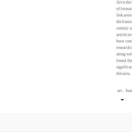
Art is the
of formati
link arti
the Irani
century, 
article, i
been cons
research 
along with
found tha
significa
this area.
art
bas