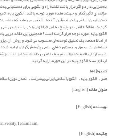
به‌سزایی دارد و اگر قرار باشد نقشۀ راه و الگویی برای دست‌یابی به‌
مؤلفه‌ای تأثیرگذار و جهت‌دهنده مورد توجه باشد. الگوی پایه، 
تمدن نوین اسلامی را در نیم‌قرن آینده مشخص می‌نماید که به‌همراه 
گردید. مقالۀ حاضر، در پاسخ به این فراخوان و در راستای بررسی 
الگوی پایه، مورد توجه قرار گرفته است؟ همچنین این مقاله در پی یا
از لحاظ هدف، یک تحقیق توسعه‌ای محسوب می‌شود و روش آن، پژوهش ک
نقطه‌نظرات محقق و دستاوردهای علمی پژوهش‌گران، ارایه شده
غیرسازمان‌یافته‌ به‌مقولات مرتبط با هنر پرداخته شده و غفلت چش
ارتقای سند الگوی پایه در این حوزه، ارایه گردید.
کلیدواژه‌ها
هنر
الگوی پایه
الگوی اسلامی ایرانی پیشرفت
تمدن نوین اسلام
عنوان مقاله
[English]
نویسنده
[English]
niversity, Tehran, Iran.
چکیده
[English]