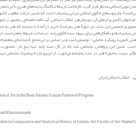
تمدن نوین اسلامی مدنظر قرار گیرد، لازم است ارتباط تنگاتنگ پدیده‌های هنری با این تمدن
تعیین‌کنندۀ چارچوب‌های الگوی اسلامی ایرانی پیشرفت است که مسیر حرکت مطلوب کش
فراخوان تکمیل و ارتقای آن، توسط رهبر انقلاب اسلامی، آیت الله خامنه‌ای، به‌صورت عم
عمیق و تخصصی این سند، در حوزۀ هنر به‌رشتۀ تحریر درآمده تا بسنجد که هنر به چه
فتن پیشنهادها و راهکارهایی برای بهبود سند الگوی پایه، در مباحث مربوط به‌هنر است. 
یفی با رویکرد تحلیلی - توصیفی است و بر اساس برخی منابع کتابخانه‌ای به‌همراه ت
 است. ضمن این پژوهش، مشخص شد که در کل سند پایه، تنها پنج بار، به‌صورت پ
م‌گیر نسبت به‌حوزۀ هنر در سند به‌چشم می‌خورد. از این‌رو یازده پیشنهاد مشخص جه
ی
انقلاب اسلامی ایران
on of Art in the Basic Islamic Iranian Pattern of Progress
d Khorasanizade
dent in Comparative and Analytical History of Islamic Art, Faculty of Art, Shahed U