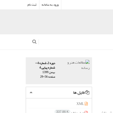
ورود به سامانه
ثبت نام
دوره 2، شماره 4 -
شماره پیاپی 4
بهمن 1399
صفحه
29-56
فایل ها
XML
سترش، نقش
اصل مقاله
337.86 K