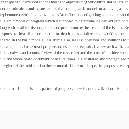
 language of civilizations and the means of objectifying their culture and beliefs. In 
on, consolidation, and expansion, and if a roadmap and a model for achieving a new Is
stic phenomena with this civilization, as An influential and guiding component sho
an Islamic model of progress, which is supposed to determine the desired path of th
along with a call for its completion and promotion by the Leader of the Islamic R
n response to this call and order to the in-depth and specialized review of this docume
idered in the basic model? This article also seeks suggestions and solutions to 
is developmental in terms of purpose and its method is qualitative research with a 
 the analysis and points of view of the researcher and the scientific achievements o
t in the whole basic document, only five times, in a scattered and unorganized ma
nt neglect of the field of art in the document. Therefore, 11 specific proposals we
ic pattern
Iranian islamic pattern of progress
new islamic civilization
islamic