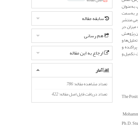
، به‌عنوان
ور به‌سمت
سابقه مقاله
ومی منتشر
 میزان در
این پژوهش
هم رسانی
حلیل‌ها و
راکنده و
ارجاع به این مقاله
ت تکمیل و
آمار
تعداد مشاهده مقاله:
786
تعداد دریافت فایل اصل مقاله:
422
The Positi
Mohamma
Ph.D. Stu