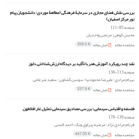
بررسی نقش فضای مجازی در سرمایۀ فرهنگی (مطالعۀ موردی: دانشجویان پیام
نور مرکز اصفهان)
صفحه
85-111
محسن کوهی؛ مرتضی واحدیان
مشاهده مقاله
اصل مقاله
359.5 K
نقد چند رویکرد آموزش هنر با تأکید بر دیدگاه ارزش‌شناختی دلوز
صفحه
113-138
بهرام مرادی؛ علیرضا محمودنیا؛ سوسن کشاورز؛ سعید ضرغامی
مشاهده مقاله
اصل مقاله
337.9 K
فلسفه و اقتباس سینمایی؛ بررسی مصادیق سینمایی تمثیل غار افلاطون
صفحه
139-178
فرنام مرادی نژاد؛ مرضیه پیراوی ونک؛ احمد الستی
مشاهده مقاله
اصل مقاله
447.05 K